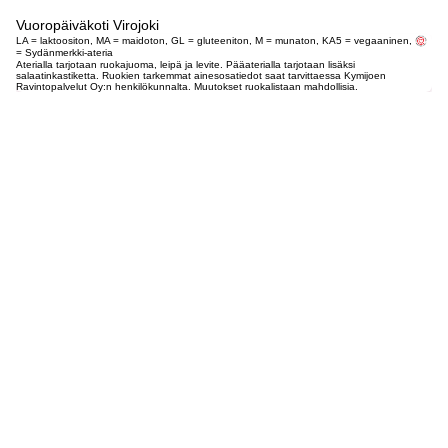
Vuoropäiväkoti Virojoki
LA = laktoositon, MA = maidoton, GL = gluteeniton, M = munaton, KA5 = vegaaninen,
= Sydänmerkki-ateria
Aterialla tarjotaan ruokajuoma, leipä ja levite. Pääaterialla tarjotaan lisäksi
salaatinkastiketta. Ruokien tarkemmat ainesosatiedot saat tarvittaessa Kymijoen
Ravintopalvelut Oy:n henkilökunnalta. Muutokset ruokalistaan mahdollisia.