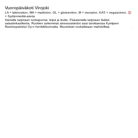
Vuoropäiväkoti Virojoki
LA = laktoositon, MA = maidoton, GL = gluteeniton, M = munaton, KA5 = vegaaninen,
= Sydänmerkki-ateria
Aterialla tarjotaan ruokajuoma, leipä ja levite. Pääaterialla tarjotaan lisäksi
salaatinkastiketta. Ruokien tarkemmat ainesosatiedot saat tarvittaessa Kymijoen
Ravintopalvelut Oy:n henkilökunnalta. Muutokset ruokalistaan mahdollisia.