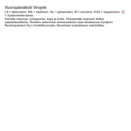
Vuoropäiväkoti Virojoki
LA = laktoositon, MA = maidoton, GL = gluteeniton, M = munaton, KA5 = vegaaninen,
= Sydänmerkki-ateria
Aterialla tarjotaan ruokajuoma, leipä ja levite. Pääaterialla tarjotaan lisäksi
salaatinkastiketta. Ruokien tarkemmat ainesosatiedot saat tarvittaessa Kymijoen
Ravintopalvelut Oy:n henkilökunnalta. Muutokset ruokalistaan mahdollisia.