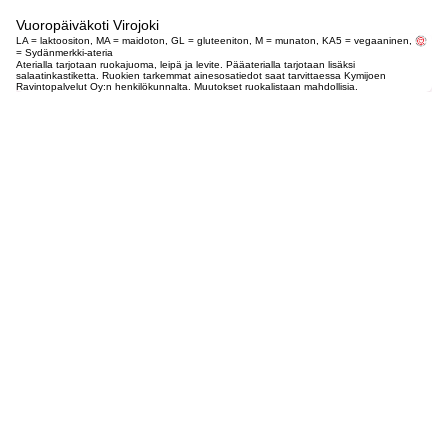
Vuoropäiväkoti Virojoki
LA = laktoositon, MA = maidoton, GL = gluteeniton, M = munaton, KA5 = vegaaninen,
= Sydänmerkki-ateria
Aterialla tarjotaan ruokajuoma, leipä ja levite. Pääaterialla tarjotaan lisäksi
salaatinkastiketta. Ruokien tarkemmat ainesosatiedot saat tarvittaessa Kymijoen
Ravintopalvelut Oy:n henkilökunnalta. Muutokset ruokalistaan mahdollisia.