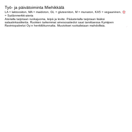
Työ- ja päivätoiminta Miehikkälä
LA = laktoositon, MA = maidoton, GL = gluteeniton, M = munaton, KA5 = vegaaninen,
= Sydänmerkki-ateria
Aterialla tarjotaan ruokajuoma, leipä ja levite. Pääaterialla tarjotaan lisäksi
salaatinkastiketta. Ruokien tarkemmat ainesosatiedot saat tarvittaessa Kymijoen
Ravintopalvelut Oy:n henkilökunnalta. Muutokset ruokalistaan mahdollisia.