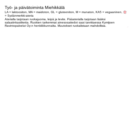
Työ- ja päivätoiminta Miehikkälä
LA = laktoositon, MA = maidoton, GL = gluteeniton, M = munaton, KA5 = vegaaninen,
= Sydänmerkki-ateria
Aterialla tarjotaan ruokajuoma, leipä ja levite. Pääaterialla tarjotaan lisäksi
salaatinkastiketta. Ruokien tarkemmat ainesosatiedot saat tarvittaessa Kymijoen
Ravintopalvelut Oy:n henkilökunnalta. Muutokset ruokalistaan mahdollisia.