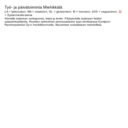
Työ- ja päivätoiminta Miehikkälä
LA = laktoositon, MA = maidoton, GL = gluteeniton, M = munaton, KA5 = vegaaninen,
= Sydänmerkki-ateria
Aterialla tarjotaan ruokajuoma, leipä ja levite. Pääaterialla tarjotaan lisäksi
salaatinkastiketta. Ruokien tarkemmat ainesosatiedot saat tarvittaessa Kymijoen
Ravintopalvelut Oy:n henkilökunnalta. Muutokset ruokalistaan mahdollisia.