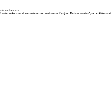
dänmerkki-ateria
tta. Ruokien tarkemmat ainesosatiedot saat tarvittaessa Kymijoen Ravintopalvelut Oy:n henkilökunna