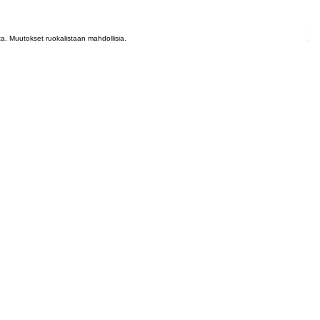
lta. Muutokset ruokalistaan mahdollisia.