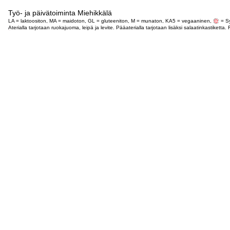
Työ- ja päivätoiminta Miehikkälä
LA = laktoositon, MA = maidoton, GL = gluteeniton, M = munaton, KA5 = vegaaninen,
= Sy
Aterialla tarjotaan ruokajuoma, leipä ja levite. Pääaterialla tarjotaan lisäksi salaatinkastike