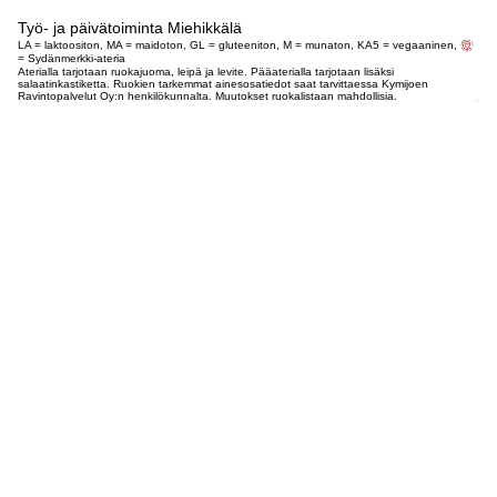
Työ- ja päivätoiminta Miehikkälä
LA = laktoositon, MA = maidoton, GL = gluteeniton, M = munaton, KA5 = vegaaninen,
= Sydänmerkki-ateria
Aterialla tarjotaan ruokajuoma, leipä ja levite. Pääaterialla tarjotaan lisäksi
salaatinkastiketta. Ruokien tarkemmat ainesosatiedot saat tarvittaessa Kymijoen
Ravintopalvelut Oy:n henkilökunnalta. Muutokset ruokalistaan mahdollisia.