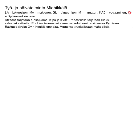
Työ- ja päivätoiminta Miehikkälä
LA = laktoositon, MA = maidoton, GL = gluteeniton, M = munaton, KA5 = vegaaninen,
= Sydänmerkki-ateria
Aterialla tarjotaan ruokajuoma, leipä ja levite. Pääaterialla tarjotaan lisäksi
salaatinkastiketta. Ruokien tarkemmat ainesosatiedot saat tarvittaessa Kymijoen
Ravintopalvelut Oy:n henkilökunnalta. Muutokset ruokalistaan mahdollisia.