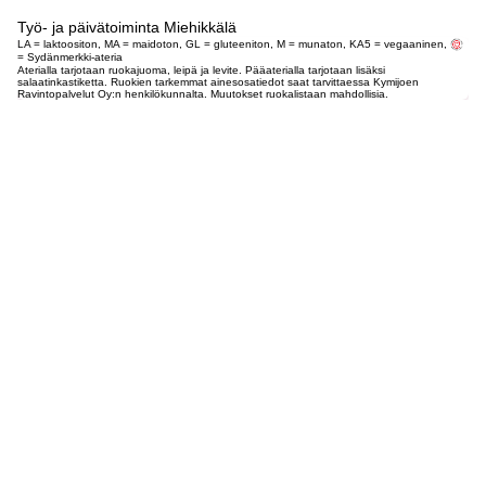
Työ- ja päivätoiminta Miehikkälä
LA = laktoositon, MA = maidoton, GL = gluteeniton, M = munaton, KA5 = vegaaninen,
= Sydänmerkki-ateria
Aterialla tarjotaan ruokajuoma, leipä ja levite. Pääaterialla tarjotaan lisäksi
salaatinkastiketta. Ruokien tarkemmat ainesosatiedot saat tarvittaessa Kymijoen
Ravintopalvelut Oy:n henkilökunnalta. Muutokset ruokalistaan mahdollisia.