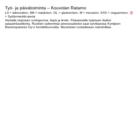
Työ- ja päivätoiminta – Kouvolan Ratamo
LA = laktoositon, MA = maidoton, GL = gluteeniton, M = munaton, KA5 = vegaaninen,
= Sydänmerkki-ateria
Aterialla tarjotaan ruokajuoma, leipä ja levite. Pääaterialla tarjotaan lisäksi
salaatinkastiketta. Ruokien tarkemmat ainesosatiedot saat tarvittaessa Kymijoen
Ravintopalvelut Oy:n henkilökunnalta. Muutokset ruokalistaan mahdollisia.