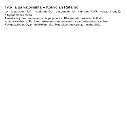
Työ- ja päivätoiminta – Kouvolan Ratamo
LA = laktoositon, MA = maidoton, GL = gluteeniton, M = munaton, KA5 = vegaaninen,
= Sydänmerkki-ateria
Aterialla tarjotaan ruokajuoma, leipä ja levite. Pääaterialla tarjotaan lisäksi
salaatinkastiketta. Ruokien tarkemmat ainesosatiedot saat tarvittaessa Kymijoen
Ravintopalvelut Oy:n henkilökunnalta. Muutokset ruokalistaan mahdollisia.