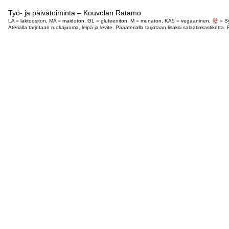
Työ- ja päivätoiminta – Kouvolan Ratamo
LA = laktoositon, MA = maidoton, GL = gluteeniton, M = munaton, KA5 = vegaaninen,
= Sy
Aterialla tarjotaan ruokajuoma, leipä ja levite. Pääaterialla tarjotaan lisäksi salaatinkastike