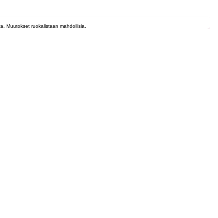
lta. Muutokset ruokalistaan mahdollisia.