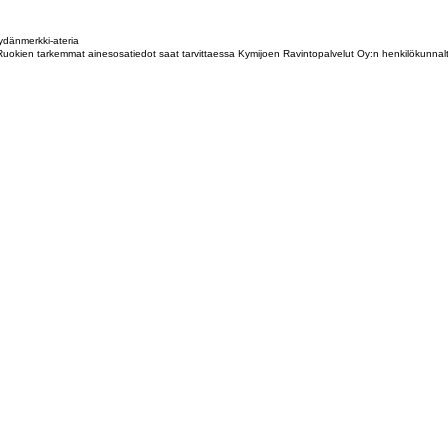
dänmerkki-ateria
tta. Ruokien tarkemmat ainesosatiedot saat tarvittaessa Kymijoen Ravintopalvelut Oy:n henkilökunna