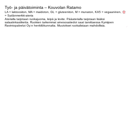
Työ- ja päivätoiminta – Kouvolan Ratamo
LA = laktoositon, MA = maidoton, GL = gluteeniton, M = munaton, KA5 = vegaaninen,
= Sydänmerkki-ateria
Aterialla tarjotaan ruokajuoma, leipä ja levite. Pääaterialla tarjotaan lisäksi
salaatinkastiketta. Ruokien tarkemmat ainesosatiedot saat tarvittaessa Kymijoen
Ravintopalvelut Oy:n henkilökunnalta. Muutokset ruokalistaan mahdollisia.