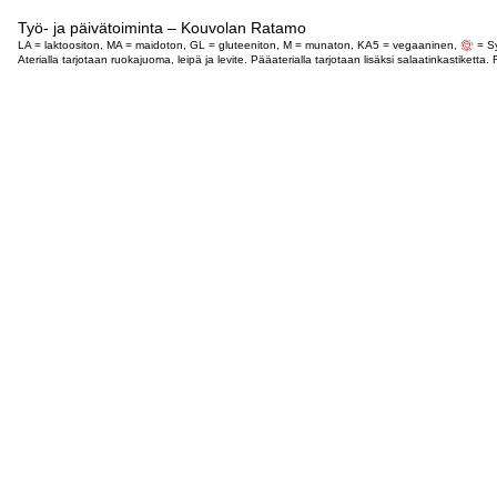
Työ- ja päivätoiminta – Kouvolan Ratamo
LA = laktoositon, MA = maidoton, GL = gluteeniton, M = munaton, KA5 = vegaaninen,
= Sy
Aterialla tarjotaan ruokajuoma, leipä ja levite. Pääaterialla tarjotaan lisäksi salaatinkastike