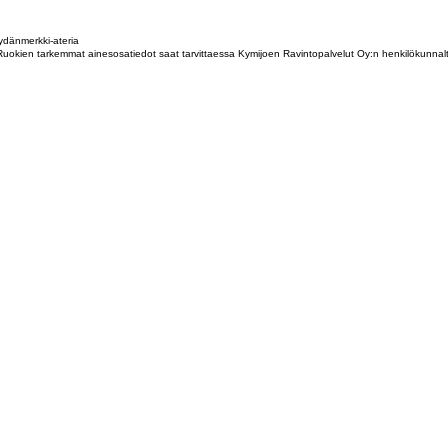
dänmerkki-ateria
tta. Ruokien tarkemmat ainesosatiedot saat tarvittaessa Kymijoen Ravintopalvelut Oy:n henkilökunna