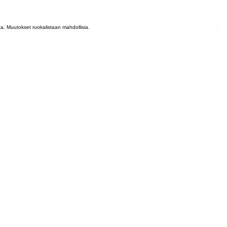
lta. Muutokset ruokalistaan mahdollisia.