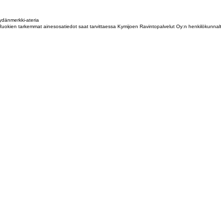
dänmerkki-ateria
tta. Ruokien tarkemmat ainesosatiedot saat tarvittaessa Kymijoen Ravintopalvelut Oy:n henkilökunna