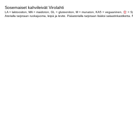
Sosemaiset kahvileivät Virolahti
LA = laktoositon, MA = maidoton, GL = gluteeniton, M = munaton, KA5 = vegaaninen,
= Sy
Aterialla tarjotaan ruokajuoma, leipä ja levite. Pääaterialla tarjotaan lisäksi salaatinkastike