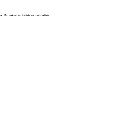
lta. Muutokset ruokalistaan mahdollisia.