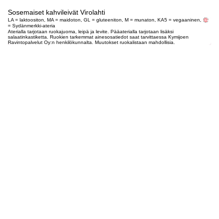
Sosemaiset kahvileivät Virolahti
LA = laktoositon, MA = maidoton, GL = gluteeniton, M = munaton, KA5 = vegaaninen,
= Sydänmerkki-ateria
Aterialla tarjotaan ruokajuoma, leipä ja levite. Pääaterialla tarjotaan lisäksi
salaatinkastiketta. Ruokien tarkemmat ainesosatiedot saat tarvittaessa Kymijoen
Ravintopalvelut Oy:n henkilökunnalta. Muutokset ruokalistaan mahdollisia.