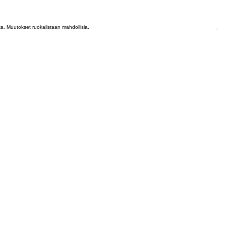
lta. Muutokset ruokalistaan mahdollisia.