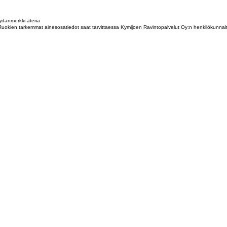
dänmerkki-ateria
tta. Ruokien tarkemmat ainesosatiedot saat tarvittaessa Kymijoen Ravintopalvelut Oy:n henkilökunna