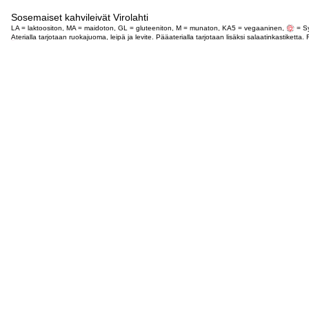
Sosemaiset kahvileivät Virolahti
LA = laktoositon, MA = maidoton, GL = gluteeniton, M = munaton, KA5 = vegaaninen,
= Sy
Aterialla tarjotaan ruokajuoma, leipä ja levite. Pääaterialla tarjotaan lisäksi salaatinkastike