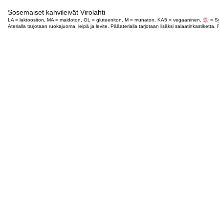
Sosemaiset kahvileivät Virolahti
LA = laktoositon, MA = maidoton, GL = gluteeniton, M = munaton, KA5 = vegaaninen,
= Sy
Aterialla tarjotaan ruokajuoma, leipä ja levite. Pääaterialla tarjotaan lisäksi salaatinkastike