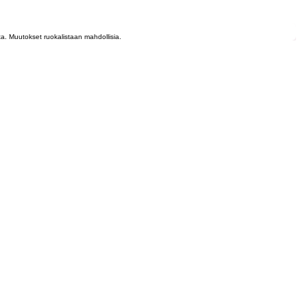
lta. Muutokset ruokalistaan mahdollisia.