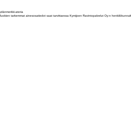
dänmerkki-ateria
tta. Ruokien tarkemmat ainesosatiedot saat tarvittaessa Kymijoen Ravintopalvelut Oy:n henkilökunna