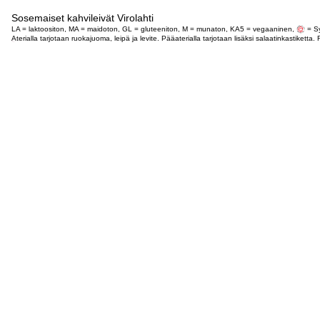
Sosemaiset kahvileivät Virolahti
LA = laktoositon, MA = maidoton, GL = gluteeniton, M = munaton, KA5 = vegaaninen,
= Sy
Aterialla tarjotaan ruokajuoma, leipä ja levite. Pääaterialla tarjotaan lisäksi salaatinkastike