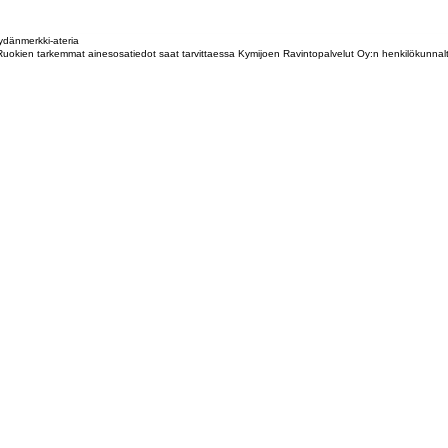
dänmerkki-ateria
tta. Ruokien tarkemmat ainesosatiedot saat tarvittaessa Kymijoen Ravintopalvelut Oy:n henkilökunna