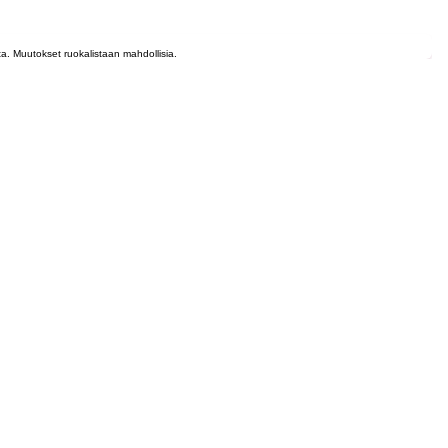
lta. Muutokset ruokalistaan mahdollisia.