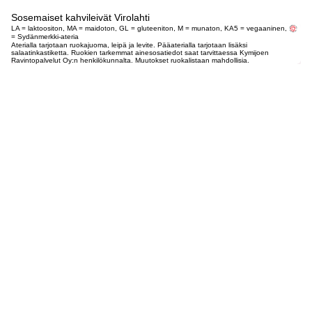
Sosemaiset kahvileivät Virolahti
LA = laktoositon, MA = maidoton, GL = gluteeniton, M = munaton, KA5 = vegaaninen,
= Sydänmerkki-ateria
Aterialla tarjotaan ruokajuoma, leipä ja levite. Pääaterialla tarjotaan lisäksi
salaatinkastiketta. Ruokien tarkemmat ainesosatiedot saat tarvittaessa Kymijoen
Ravintopalvelut Oy:n henkilökunnalta. Muutokset ruokalistaan mahdollisia.