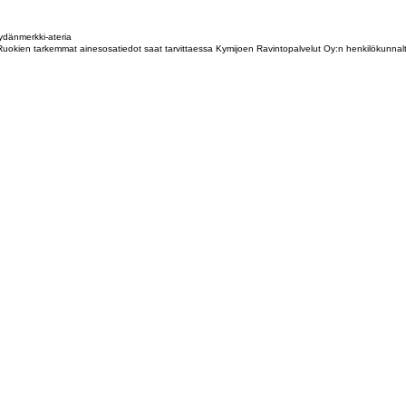
dänmerkki-ateria
tta. Ruokien tarkemmat ainesosatiedot saat tarvittaessa Kymijoen Ravintopalvelut Oy:n henkilökunna