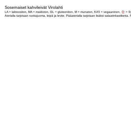
Sosemaiset kahvileivät Virolahti
LA = laktoositon, MA = maidoton, GL = gluteeniton, M = munaton, KA5 = vegaaninen,
= Sy
Aterialla tarjotaan ruokajuoma, leipä ja levite. Pääaterialla tarjotaan lisäksi salaatinkastike