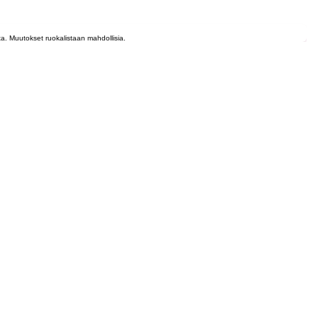
lta. Muutokset ruokalistaan mahdollisia.