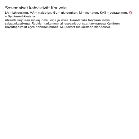
Sosemaiset kahvileivät Kouvola
LA = laktoositon, MA = maidoton, GL = gluteeniton, M = munaton, KA5 = vegaaninen,
= Sydänmerkki-ateria
Aterialla tarjotaan ruokajuoma, leipä ja levite. Pääaterialla tarjotaan lisäksi
salaatinkastiketta. Ruokien tarkemmat ainesosatiedot saat tarvittaessa Kymijoen
Ravintopalvelut Oy:n henkilökunnalta. Muutokset ruokalistaan mahdollisia.