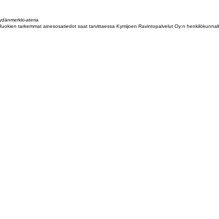
dänmerkki-ateria
tta. Ruokien tarkemmat ainesosatiedot saat tarvittaessa Kymijoen Ravintopalvelut Oy:n henkilökunna