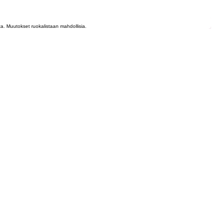
lta. Muutokset ruokalistaan mahdollisia.