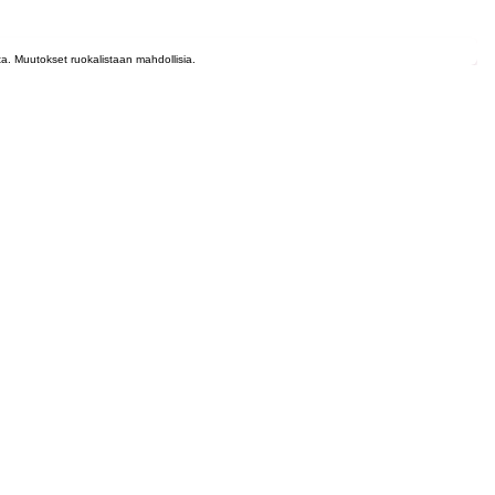
lta. Muutokset ruokalistaan mahdollisia.