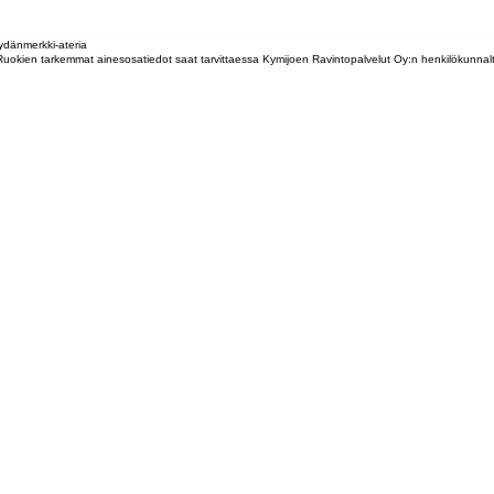
dänmerkki-ateria
tta. Ruokien tarkemmat ainesosatiedot saat tarvittaessa Kymijoen Ravintopalvelut Oy:n henkilökunna