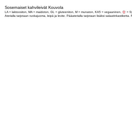
Sosemaiset kahvileivät Kouvola
LA = laktoositon, MA = maidoton, GL = gluteeniton, M = munaton, KA5 = vegaaninen,
= Sy
Aterialla tarjotaan ruokajuoma, leipä ja levite. Pääaterialla tarjotaan lisäksi salaatinkastike