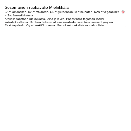
Sosemainen ruokavalio Miehikkälä
LA = laktoositon, MA = maidoton, GL = gluteeniton, M = munaton, KA5 = vegaaninen,
= Sydänmerkki-ateria
Aterialla tarjotaan ruokajuoma, leipä ja levite. Pääaterialla tarjotaan lisäksi
salaatinkastiketta. Ruokien tarkemmat ainesosatiedot saat tarvittaessa Kymijoen
Ravintopalvelut Oy:n henkilökunnalta. Muutokset ruokalistaan mahdollisia.