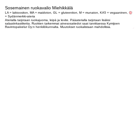
Sosemainen ruokavalio Miehikkälä
LA = laktoositon, MA = maidoton, GL = gluteeniton, M = munaton, KA5 = vegaaninen,
= Sydänmerkki-ateria
Aterialla tarjotaan ruokajuoma, leipä ja levite. Pääaterialla tarjotaan lisäksi
salaatinkastiketta. Ruokien tarkemmat ainesosatiedot saat tarvittaessa Kymijoen
Ravintopalvelut Oy:n henkilökunnalta. Muutokset ruokalistaan mahdollisia.