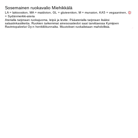
Sosemainen ruokavalio Miehikkälä
LA = laktoositon, MA = maidoton, GL = gluteeniton, M = munaton, KA5 = vegaaninen,
= Sydänmerkki-ateria
Aterialla tarjotaan ruokajuoma, leipä ja levite. Pääaterialla tarjotaan lisäksi
salaatinkastiketta. Ruokien tarkemmat ainesosatiedot saat tarvittaessa Kymijoen
Ravintopalvelut Oy:n henkilökunnalta. Muutokset ruokalistaan mahdollisia.