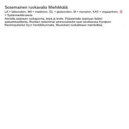
Sosemainen ruokavalio Miehikkälä
LA = laktoositon, MA = maidoton, GL = gluteeniton, M = munaton, KA5 = vegaaninen,
= Sydänmerkki-ateria
Aterialla tarjotaan ruokajuoma, leipä ja levite. Pääaterialla tarjotaan lisäksi
salaatinkastiketta. Ruokien tarkemmat ainesosatiedot saat tarvittaessa Kymijoen
Ravintopalvelut Oy:n henkilökunnalta. Muutokset ruokalistaan mahdollisia.