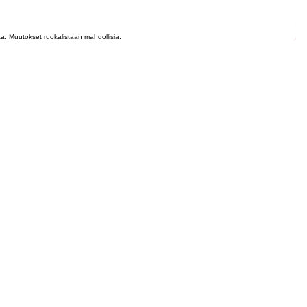
lta. Muutokset ruokalistaan mahdollisia.