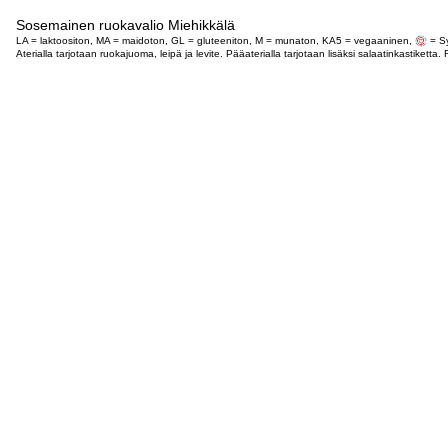
Sosemainen ruokavalio Miehikkälä
LA = laktoositon, MA = maidoton, GL = gluteeniton, M = munaton, KA5 = vegaaninen,
= Sy
Aterialla tarjotaan ruokajuoma, leipä ja levite. Pääaterialla tarjotaan lisäksi salaatinkastike