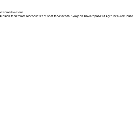
dänmerkki-ateria
tta. Ruokien tarkemmat ainesosatiedot saat tarvittaessa Kymijoen Ravintopalvelut Oy:n henkilökunna