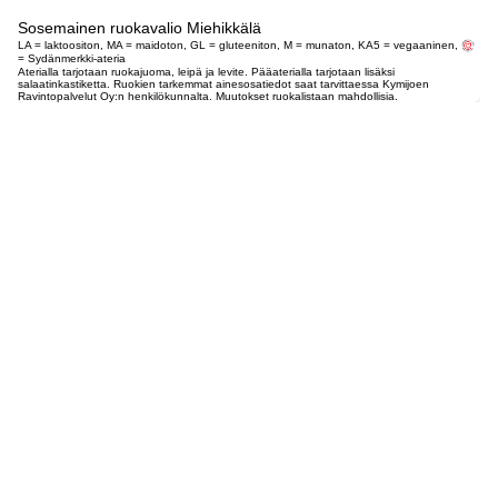
Sosemainen ruokavalio Miehikkälä
LA = laktoositon, MA = maidoton, GL = gluteeniton, M = munaton, KA5 = vegaaninen,
= Sydänmerkki-ateria
Aterialla tarjotaan ruokajuoma, leipä ja levite. Pääaterialla tarjotaan lisäksi
salaatinkastiketta. Ruokien tarkemmat ainesosatiedot saat tarvittaessa Kymijoen
Ravintopalvelut Oy:n henkilökunnalta. Muutokset ruokalistaan mahdollisia.