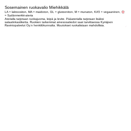
Sosemainen ruokavalio Miehikkälä
LA = laktoositon, MA = maidoton, GL = gluteeniton, M = munaton, KA5 = vegaaninen,
= Sydänmerkki-ateria
Aterialla tarjotaan ruokajuoma, leipä ja levite. Pääaterialla tarjotaan lisäksi
salaatinkastiketta. Ruokien tarkemmat ainesosatiedot saat tarvittaessa Kymijoen
Ravintopalvelut Oy:n henkilökunnalta. Muutokset ruokalistaan mahdollisia.