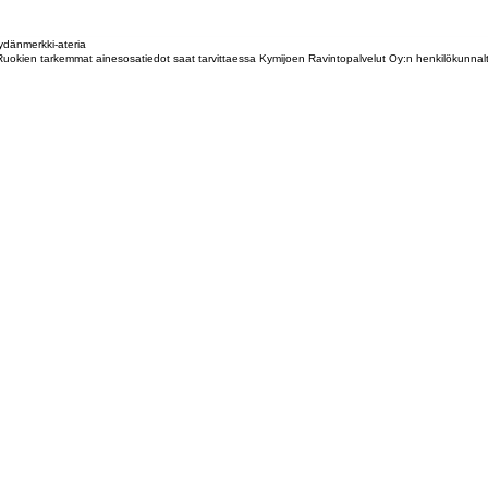
dänmerkki-ateria
tta. Ruokien tarkemmat ainesosatiedot saat tarvittaessa Kymijoen Ravintopalvelut Oy:n henkilökunna