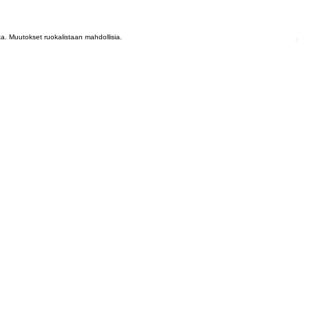
lta. Muutokset ruokalistaan mahdollisia.