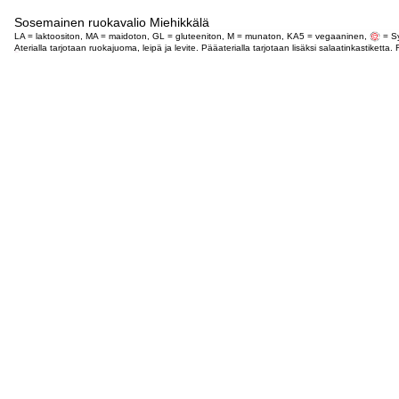
Sosemainen ruokavalio Miehikkälä
LA = laktoositon, MA = maidoton, GL = gluteeniton, M = munaton, KA5 = vegaaninen,
= Sy
Aterialla tarjotaan ruokajuoma, leipä ja levite. Pääaterialla tarjotaan lisäksi salaatinkastike