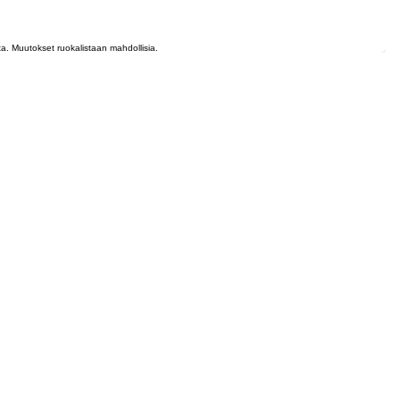
lta. Muutokset ruokalistaan mahdollisia.