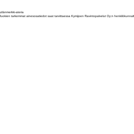
dänmerkki-ateria
tta. Ruokien tarkemmat ainesosatiedot saat tarvittaessa Kymijoen Ravintopalvelut Oy:n henkilökunna