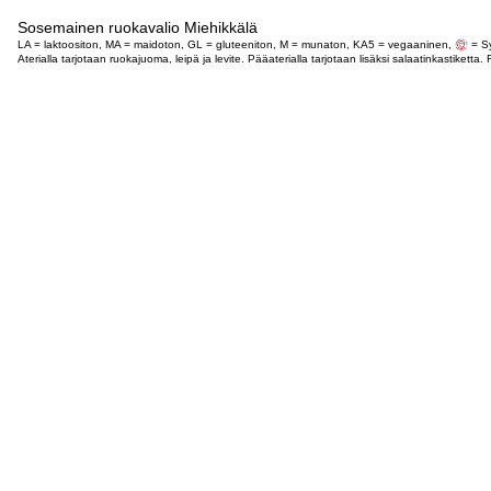
Sosemainen ruokavalio Miehikkälä
LA = laktoositon, MA = maidoton, GL = gluteeniton, M = munaton, KA5 = vegaaninen,
= Sy
Aterialla tarjotaan ruokajuoma, leipä ja levite. Pääaterialla tarjotaan lisäksi salaatinkastike