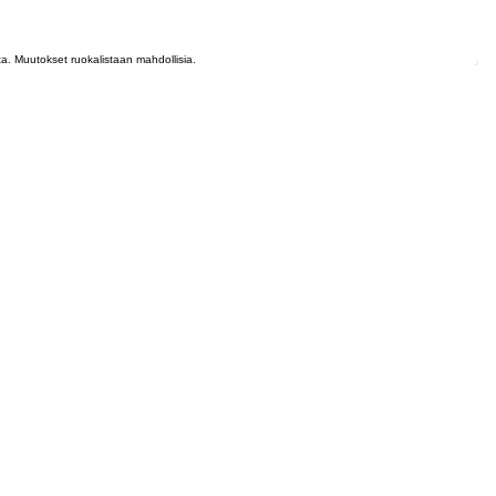
lta. Muutokset ruokalistaan mahdollisia.