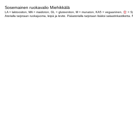
Sosemainen ruokavalio Miehikkälä
LA = laktoositon, MA = maidoton, GL = gluteeniton, M = munaton, KA5 = vegaaninen,
= Sy
Aterialla tarjotaan ruokajuoma, leipä ja levite. Pääaterialla tarjotaan lisäksi salaatinkastike