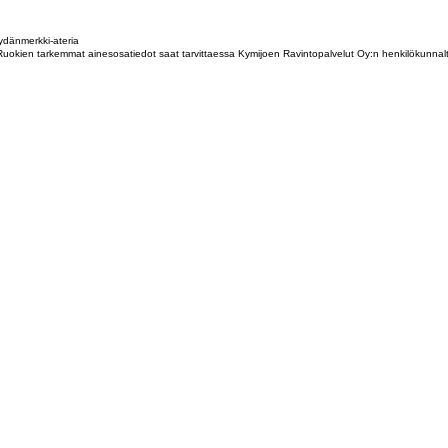
dänmerkki-ateria
tta. Ruokien tarkemmat ainesosatiedot saat tarvittaessa Kymijoen Ravintopalvelut Oy:n henkilökunna