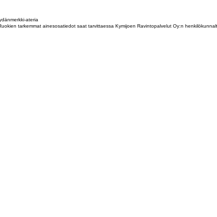
dänmerkki-ateria
tta. Ruokien tarkemmat ainesosatiedot saat tarvittaessa Kymijoen Ravintopalvelut Oy:n henkilökunna