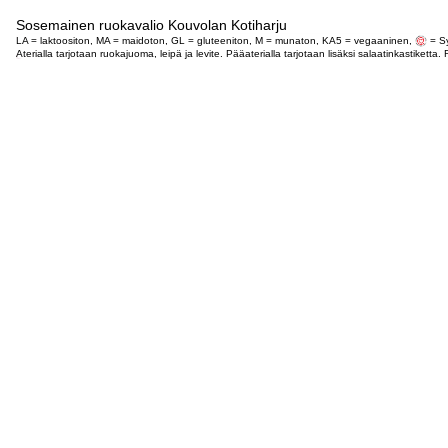
Sosemainen ruokavalio Kouvolan Kotiharju
LA = laktoositon, MA = maidoton, GL = gluteeniton, M = munaton, KA5 = vegaaninen,
= Sy
Aterialla tarjotaan ruokajuoma, leipä ja levite. Pääaterialla tarjotaan lisäksi salaatinkastike