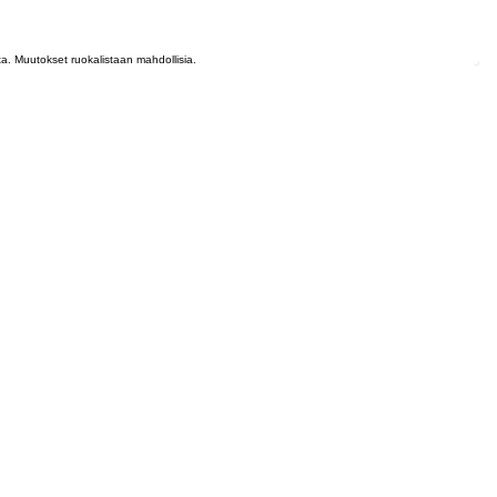
lta. Muutokset ruokalistaan mahdollisia.