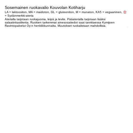
Sosemainen ruokavalio Kouvolan Kotiharju
LA = laktoositon, MA = maidoton, GL = gluteeniton, M = munaton, KA5 = vegaaninen,
= Sydänmerkki-ateria
Aterialla tarjotaan ruokajuoma, leipä ja levite. Pääaterialla tarjotaan lisäksi
salaatinkastiketta. Ruokien tarkemmat ainesosatiedot saat tarvittaessa Kymijoen
Ravintopalvelut Oy:n henkilökunnalta. Muutokset ruokalistaan mahdollisia.