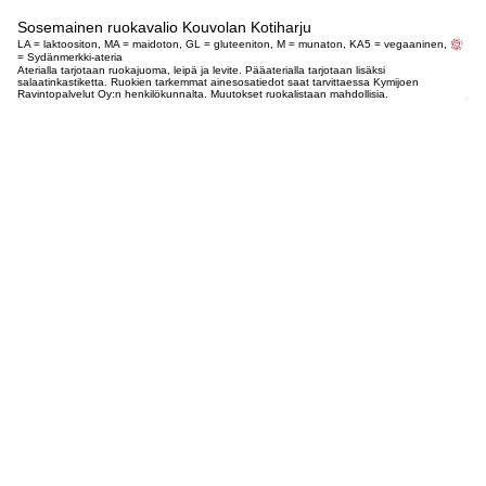
Sosemainen ruokavalio Kouvolan Kotiharju
LA = laktoositon, MA = maidoton, GL = gluteeniton, M = munaton, KA5 = vegaaninen,
= Sydänmerkki-ateria
Aterialla tarjotaan ruokajuoma, leipä ja levite. Pääaterialla tarjotaan lisäksi
salaatinkastiketta. Ruokien tarkemmat ainesosatiedot saat tarvittaessa Kymijoen
Ravintopalvelut Oy:n henkilökunnalta. Muutokset ruokalistaan mahdollisia.