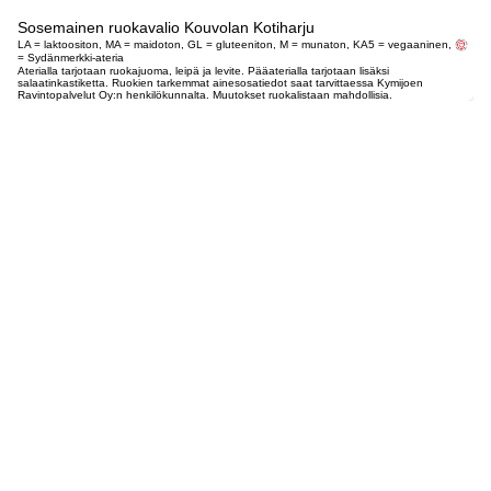
Sosemainen ruokavalio Kouvolan Kotiharju
LA = laktoositon, MA = maidoton, GL = gluteeniton, M = munaton, KA5 = vegaaninen,
= Sydänmerkki-ateria
Aterialla tarjotaan ruokajuoma, leipä ja levite. Pääaterialla tarjotaan lisäksi
salaatinkastiketta. Ruokien tarkemmat ainesosatiedot saat tarvittaessa Kymijoen
Ravintopalvelut Oy:n henkilökunnalta. Muutokset ruokalistaan mahdollisia.