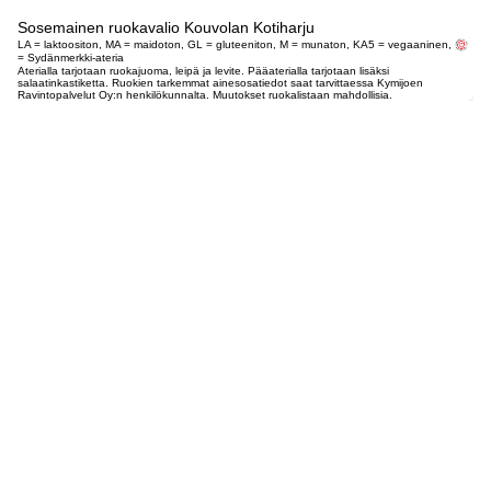
Sosemainen ruokavalio Kouvolan Kotiharju
LA = laktoositon, MA = maidoton, GL = gluteeniton, M = munaton, KA5 = vegaaninen,
= Sydänmerkki-ateria
Aterialla tarjotaan ruokajuoma, leipä ja levite. Pääaterialla tarjotaan lisäksi
salaatinkastiketta. Ruokien tarkemmat ainesosatiedot saat tarvittaessa Kymijoen
Ravintopalvelut Oy:n henkilökunnalta. Muutokset ruokalistaan mahdollisia.