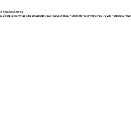
dänmerkki-ateria
tta. Ruokien tarkemmat ainesosatiedot saat tarvittaessa Kymijoen Ravintopalvelut Oy:n henkilökunna