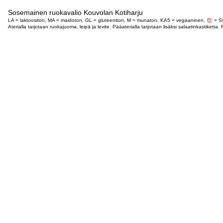
Sosemainen ruokavalio Kouvolan Kotiharju
LA = laktoositon, MA = maidoton, GL = gluteeniton, M = munaton, KA5 = vegaaninen,
= Sy
Aterialla tarjotaan ruokajuoma, leipä ja levite. Pääaterialla tarjotaan lisäksi salaatinkastike