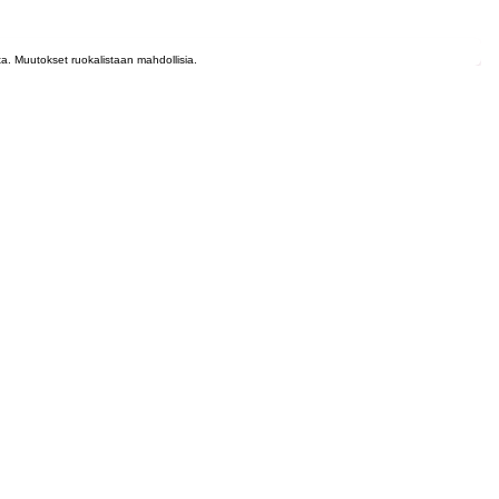
lta. Muutokset ruokalistaan mahdollisia.