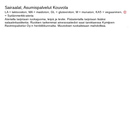
Sairaalat, Asumispalvelut Kouvola
LA = laktoositon, MA = maidoton, GL = gluteeniton, M = munaton, KA5 = vegaaninen,
= Sydänmerkki-ateria
Aterialla tarjotaan ruokajuoma, leipä ja levite. Pääaterialla tarjotaan lisäksi
salaatinkastiketta. Ruokien tarkemmat ainesosatiedot saat tarvittaessa Kymijoen
Ravintopalvelut Oy:n henkilökunnalta. Muutokset ruokalistaan mahdollisia.