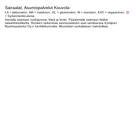
Sairaalat, Asumispalvelut Kouvola
LA = laktoositon, MA = maidoton, GL = gluteeniton, M = munaton, KA5 = vegaaninen,
= Sydänmerkki-ateria
Aterialla tarjotaan ruokajuoma, leipä ja levite. Pääaterialla tarjotaan lisäksi
salaatinkastiketta. Ruokien tarkemmat ainesosatiedot saat tarvittaessa Kymijoen
Ravintopalvelut Oy:n henkilökunnalta. Muutokset ruokalistaan mahdollisia.