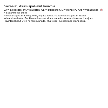
Sairaalat, Asumispalvelut Kouvola
LA = laktoositon, MA = maidoton, GL = gluteeniton, M = munaton, KA5 = vegaaninen,
= Sydänmerkki-ateria
Aterialla tarjotaan ruokajuoma, leipä ja levite. Pääaterialla tarjotaan lisäksi
salaatinkastiketta. Ruokien tarkemmat ainesosatiedot saat tarvittaessa Kymijoen
Ravintopalvelut Oy:n henkilökunnalta. Muutokset ruokalistaan mahdollisia.