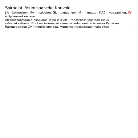
Sairaalat, Asumispalvelut Kouvola
LA = laktoositon, MA = maidoton, GL = gluteeniton, M = munaton, KA5 = vegaaninen,
= Sydänmerkki-ateria
Aterialla tarjotaan ruokajuoma, leipä ja levite. Pääaterialla tarjotaan lisäksi
salaatinkastiketta. Ruokien tarkemmat ainesosatiedot saat tarvittaessa Kymijoen
Ravintopalvelut Oy:n henkilökunnalta. Muutokset ruokalistaan mahdollisia.