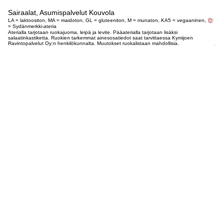
Sairaalat, Asumispalvelut Kouvola
LA = laktoositon, MA = maidoton, GL = gluteeniton, M = munaton, KA5 = vegaaninen,
= Sydänmerkki-ateria
Aterialla tarjotaan ruokajuoma, leipä ja levite. Pääaterialla tarjotaan lisäksi
salaatinkastiketta. Ruokien tarkemmat ainesosatiedot saat tarvittaessa Kymijoen
Ravintopalvelut Oy:n henkilökunnalta. Muutokset ruokalistaan mahdollisia.