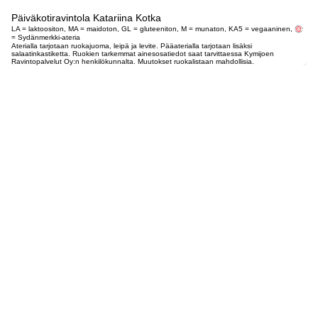
Päiväkotiravintola Katariina Kotka
LA = laktoositon, MA = maidoton, GL = gluteeniton, M = munaton, KA5 = vegaaninen,
= Sydänmerkki-ateria
Aterialla tarjotaan ruokajuoma, leipä ja levite. Pääaterialla tarjotaan lisäksi
salaatinkastiketta. Ruokien tarkemmat ainesosatiedot saat tarvittaessa Kymijoen
Ravintopalvelut Oy:n henkilökunnalta. Muutokset ruokalistaan mahdollisia.