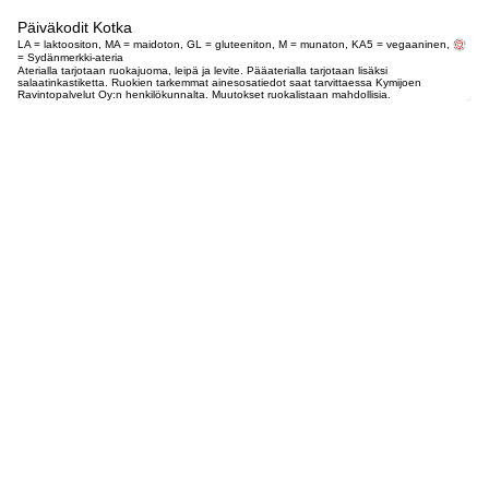
Päiväkodit Kotka
LA = laktoositon, MA = maidoton, GL = gluteeniton, M = munaton, KA5 = vegaaninen,
= Sydänmerkki-ateria
Aterialla tarjotaan ruokajuoma, leipä ja levite. Pääaterialla tarjotaan lisäksi
salaatinkastiketta. Ruokien tarkemmat ainesosatiedot saat tarvittaessa Kymijoen
Ravintopalvelut Oy:n henkilökunnalta. Muutokset ruokalistaan mahdollisia.