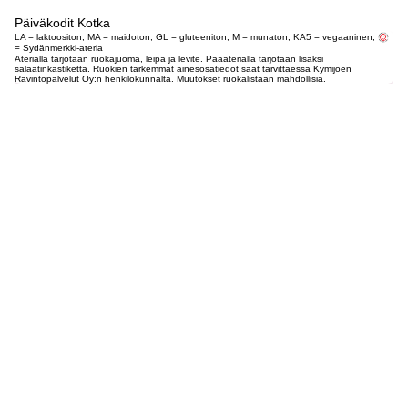
Päiväkodit Kotka
LA = laktoositon, MA = maidoton, GL = gluteeniton, M = munaton, KA5 = vegaaninen,
= Sydänmerkki-ateria
Aterialla tarjotaan ruokajuoma, leipä ja levite. Pääaterialla tarjotaan lisäksi
salaatinkastiketta. Ruokien tarkemmat ainesosatiedot saat tarvittaessa Kymijoen
Ravintopalvelut Oy:n henkilökunnalta. Muutokset ruokalistaan mahdollisia.